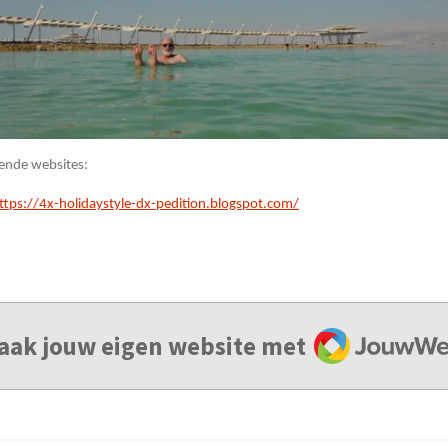
lgende websites:
ttps://4x-holidaystyle-dx-pedition.blogspot.com/
JouwWeb
aak jouw eigen website met