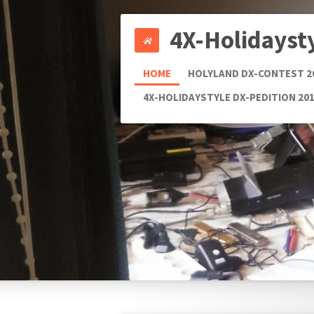
Ga
4X-Holidayst
direct
naar
de
HOME
HOLYLAND DX-CONTEST 2
hoofdinhoud
4X-HOLIDAYSTYLE DX-PEDITION 20