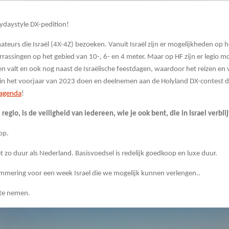
ydaystyle DX-pedition!
ateurs die Israël (4X-4Z) bezoeken. Vanuit Israël zijn er mogelijkheden op 
errassingen op het gebied van 10-, 6- en 4 meter. Maar op HF zijn er legio
oen valt en ook nog naast de Israëlische feestdagen, waardoor het reizen en 
s in het voorjaar van 2023 doen en deelnemen aan de Holyland DX-contest di
tagenda
!
 regio, is de veiligheid van iedereen, wie je ook bent, die in Israel verbli
op.
net zo duur als Nederland. Basisvoedsel is redelijk goedkoop en luxe duur.
mmering voor een week Israel die we mogelijk kunnen verlengen..
 te nemen.